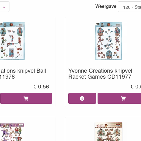
Weergave
»
tions knipvel Ball
Yvonne Creations knipvel
11978
Racket Games CD11977
€ 0.56
€ 0