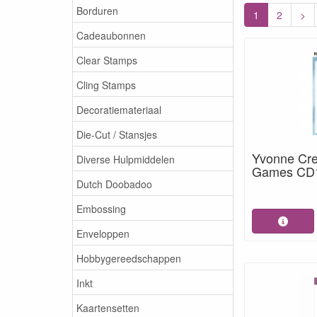
Borduren
1
2
>
Cadeaubonnen
Clear Stamps
Cling Stamps
Decoratiemateriaal
Die-Cut / Stansjes
Yvonne Crea
Diverse Hulpmiddelen
Games CD
Dutch Doobadoo
Embossing
Enveloppen
Hobbygereedschappen
Inkt
Kaartensetten