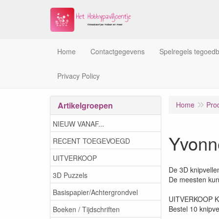
Home
Contactgegevens
Spelregels tegoed
Privacy Policy
Artikelgroepen
Home
Pro
NIEUW VANAF...
Yvonn
RECENT TOEGEVOEGD
UITVERKOOP
De 3D knipvelle
3D Puzzels
De meesten kun
Basispapier/Achtergrondvel
UITVERKOOP K
Bestel 10 knipve
Boeken / Tijdschriften