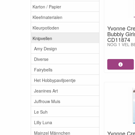
Karton / Papier
Kleefmaterialen
Yvonne Cre
Kleurpotloden
Bubbly Girl
Knipvellen
CD11874
NOG 1 VEL B
Amy Design
Diverse
Fairybells
Het Hobbypaviljoentje
Jeanines Art
Juffrouw Muis
Le Suh
Lilly Luna
Yvonne Cre
Mainzel Männchen