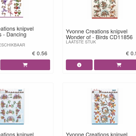
ations knipvel
Yvonne Creations knipvel
s - Dancing
Wonder of - Birds CD11856
LAATSTE STUK
ESCHIKBAAR
€ 0.56
€ 0
ations knipvel
Yvonne Creations knipvel