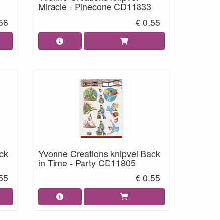
Miracle - Pinecone CD11833
.56
€ 0.55
ck
Yvonne Creations knipvel Back
in Time - Party CD11805
.55
€ 0.55