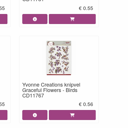
.55
€ 0.55
Yvonne Creations knipvel
Graceful Flowers - Birds
CD11767
.55
€ 0.56