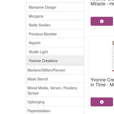
Miracle - 
Marianne Design
Morgana
Nellie Snellen
Precious Marieke
Reprint
Studio Light
Yvonne Creations
Markers/Stiften/Pennen
Yvonne Cre
Mask Stencil
in Time - 
Mixed Media, Verven, Poeders,
Sprays
Opberging
Papierblokken