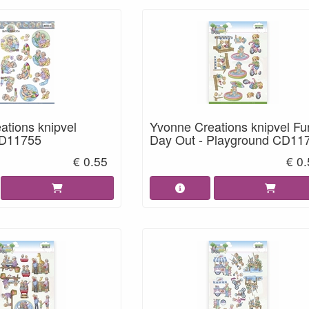
ations knipvel
Yvonne Creations knipvel Fu
CD11755
Day Out - Playground CD11
€ 0.55
€ 0