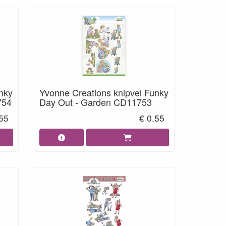
nky
Yvonne Creations knipvel Funky
754
Day Out - Garden CD11753
.55
€ 0.55