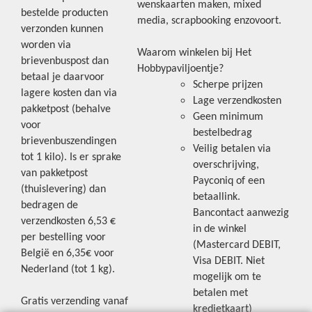
wenskaarten maken, mixed
bestelde producten
media, scrapbooking enzovoort.
verzonden kunnen
worden via
Waarom winkelen bij Het
brievenbuspost dan
Hobbypaviljoentje?
betaal je daarvoor
Scherpe prijzen
lagere kosten dan via
Lage verzendkosten
pakketpost (behalve
Geen minimum
voor
bestelbedrag
brievenbuszendingen
Veilig betalen via
tot 1 kilo). Is er sprake
overschrijving,
van pakketpost
Payconiq of een
(thuislevering) dan
betaallink.
bedragen de
Bancontact aanwezig
verzendkosten 6,53 €
in de winkel
per bestelling voor
(Mastercard DEBIT,
België en 6,35€ voor
Visa DEBIT. Niet
Nederland (tot 1 kg).
mogelijk om te
betalen met
Gratis verzending vanaf
kredietkaart)