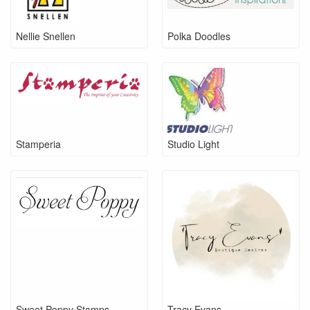
Nellie Snellen
Polka Doodles
Stamperia
Studio Light
Sweet Poppy Stamps
Tracy Evans