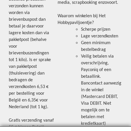
media, scrapbooking enzovoort.
verzonden kunnen
worden via
Waarom winkelen bij Het
brievenbuspost dan
Hobbypaviljoentje?
betaal je daarvoor
Scherpe prijzen
lagere kosten dan via
Lage verzendkosten
pakketpost (behalve
Geen minimum
voor
bestelbedrag
brievenbuszendingen
Veilig betalen via
tot 1 kilo). Is er sprake
overschrijving,
van pakketpost
Payconiq of een
(thuislevering) dan
betaallink.
bedragen de
Bancontact aanwezig
verzendkosten 6,53 €
in de winkel
per bestelling voor
(Mastercard DEBIT,
België en 6,35€ voor
Visa DEBIT. Niet
Nederland (tot 1 kg).
mogelijk om te
betalen met
Gratis verzending vanaf
kredietkaart)
55 € binnen België.