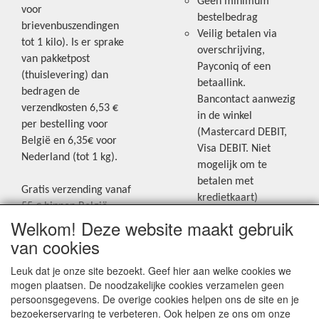
Geen minimum
voor
bestelbedrag
brievenbuszendingen
Veilig betalen via
tot 1 kilo). Is er sprake
overschrijving,
van pakketpost
Payconiq of een
(thuislevering) dan
betaallink.
bedragen de
Bancontact aanwezig
verzendkosten 6,53 €
in de winkel
per bestelling voor
(Mastercard DEBIT,
België en 6,35€ voor
Visa DEBIT. Niet
Nederland (tot 1 kg).
mogelijk om te
betalen met
Gratis verzending vanaf
kredietkaart)
55 € binnen België.
Welkom! Deze website maakt gebruik
Gratis verzending vanaf
Blijf op de hoogte van de laatste
65 € naar Nederland.
van cookies
creatieve nieuwtjes en ideeën via
Levering andere
Leuk dat je onze site bezoekt. Geef hier aan welke cookies we
onze Facebookpagina.
landen: geen gratis
mogen plaatsen. De noodzakelijke cookies verzamelen geen
verzending, portkosten
persoonsgegevens. De overige cookies helpen ons de site en je
worden aangerekend.
bezoekerservaring te verbeteren. Ook helpen ze ons om onze