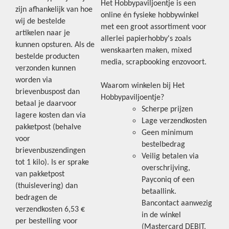
Het Hobbypaviljoentje is een
zijn afhankelijk van hoe
online én fysieke hobbywinkel
wij de bestelde
met een groot assortiment voor
artikelen naar je
allerlei papierhobby's zoals
kunnen opsturen. Als de
wenskaarten maken, mixed
bestelde producten
media, scrapbooking enzovoort.
verzonden kunnen
worden via
Waarom winkelen bij Het
brievenbuspost dan
Hobbypaviljoentje?
betaal je daarvoor
Scherpe prijzen
lagere kosten dan via
Lage verzendkosten
pakketpost (behalve
Geen minimum
voor
bestelbedrag
brievenbuszendingen
Veilig betalen via
tot 1 kilo). Is er sprake
overschrijving,
van pakketpost
Payconiq of een
(thuislevering) dan
betaallink.
bedragen de
Bancontact aanwezig
verzendkosten 6,53 €
in de winkel
per bestelling voor
(Mastercard DEBIT,