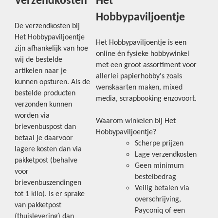
Verzendkosten
Het
Hobbypaviljoentje
De verzendkosten bij
Het Hobbypaviljoentje
Het Hobbypaviljoentje is een
zijn afhankelijk van hoe
online én fysieke hobbywinkel
wij de bestelde
met een groot assortiment voor
artikelen naar je
allerlei papierhobby's zoals
kunnen opsturen. Als de
wenskaarten maken, mixed
bestelde producten
media, scrapbooking enzovoort.
verzonden kunnen
worden via
Waarom winkelen bij Het
brievenbuspost dan
Hobbypaviljoentje?
betaal je daarvoor
Scherpe prijzen
lagere kosten dan via
Lage verzendkosten
pakketpost (behalve
Geen minimum
voor
bestelbedrag
brievenbuszendingen
Veilig betalen via
tot 1 kilo). Is er sprake
overschrijving,
van pakketpost
Payconiq of een
(thuislevering) dan