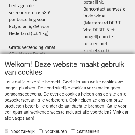
betaallink.
bedragen de
Bancontact aanwezig
verzendkosten 6,53 €
in de winkel
per bestelling voor
(Mastercard DEBIT,
België en 6,35€ voor
Visa DEBIT. Niet
Nederland (tot 1 kg).
mogelijk om te
betalen met
Gratis verzending vanaf
kredietkaart)
55 € binnen België.
Welkom! Deze website maakt gebruik
Gratis verzending vanaf
Blijf op de hoogte van de laatste
65 € naar Nederland.
van cookies
creatieve nieuwtjes en ideeën via
Levering andere
Leuk dat je onze site bezoekt. Geef hier aan welke cookies we
onze Facebookpagina.
landen: geen gratis
mogen plaatsen. De noodzakelijke cookies verzamelen geen
verzending, portkosten
persoonsgegevens. De overige cookies helpen ons de site en je
worden aangerekend.
bezoekerservaring te verbeteren. Ook helpen ze ons om onze
producten beter bij je onder de aandacht te brengen. Ga je voor
Zie voor een overzicht
een optimaal werkende website inclusief alle voordelen? Vink dan
van alle verzendkosten
alle vakjes aan!
onder het tabje
Noodzakelijk
Voorkeuren
Statistieken
"Verzendkosten" op de