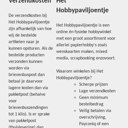
Verzendkosten
Het
Hobbypaviljoentje
De verzendkosten bij
Het Hobbypaviljoentje
Het Hobbypaviljoentje is een
zijn afhankelijk van hoe
online én fysieke hobbywinkel
wij de bestelde
met een groot assortiment voor
artikelen naar je
allerlei papierhobby's zoals
kunnen opsturen. Als de
wenskaarten maken, mixed
bestelde producten
media, scrapbooking enzovoort.
verzonden kunnen
worden via
Waarom winkelen bij Het
brievenbuspost dan
Hobbypaviljoentje?
betaal je daarvoor
Scherpe prijzen
lagere kosten dan via
Lage verzendkosten
pakketpost (behalve
Geen minimum
voor
bestelbedrag
brievenbuszendingen
Veilig betalen via
tot 1 kilo). Is er sprake
overschrijving,
van pakketpost
Payconiq of een
(thuislevering) dan