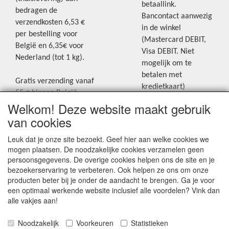
betaallink.
bedragen de
Bancontact aanwezig
verzendkosten 6,53 €
in de winkel
per bestelling voor
(Mastercard DEBIT,
België en 6,35€ voor
Visa DEBIT. Niet
Nederland (tot 1 kg).
mogelijk om te
betalen met
Gratis verzending vanaf
kredietkaart)
55 € binnen België.
Welkom! Deze website maakt gebruik
Gratis verzending vanaf
Blijf op de hoogte van de laatste
65 € naar Nederland.
van cookies
creatieve nieuwtjes en ideeën via
Levering andere
Leuk dat je onze site bezoekt. Geef hier aan welke cookies we
onze Facebookpagina.
landen: geen gratis
mogen plaatsen. De noodzakelijke cookies verzamelen geen
verzending, portkosten
persoonsgegevens. De overige cookies helpen ons de site en je
worden aangerekend.
bezoekerservaring te verbeteren. Ook helpen ze ons om onze
producten beter bij je onder de aandacht te brengen. Ga je voor
Zie voor een overzicht
een optimaal werkende website inclusief alle voordelen? Vink dan
van alle verzendkosten
alle vakjes aan!
onder het tabje
Noodzakelijk
Voorkeuren
Statistieken
"Verzendkosten" op de