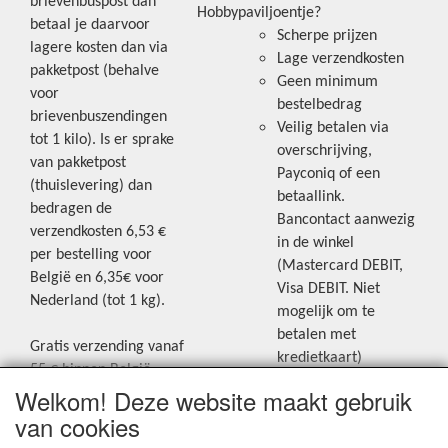
brievenbuspost dan
Hobbypaviljoentje?
betaal je daarvoor
Scherpe prijzen
lagere kosten dan via
Lage verzendkosten
pakketpost (behalve
Geen minimum
voor
bestelbedrag
brievenbuszendingen
Veilig betalen via
tot 1 kilo). Is er sprake
overschrijving,
van pakketpost
Payconiq of een
(thuislevering) dan
betaallink.
bedragen de
Bancontact aanwezig
verzendkosten 6,53 €
in de winkel
per bestelling voor
(Mastercard DEBIT,
België en 6,35€ voor
Visa DEBIT. Niet
Nederland (tot 1 kg).
mogelijk om te
betalen met
Gratis verzending vanaf
kredietkaart)
55 € binnen België.
Welkom! Deze website maakt gebruik
Gratis verzending vanaf
Blijf op de hoogte van de laatste
65 € naar Nederland.
van cookies
creatieve nieuwtjes en ideeën via
Levering andere