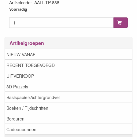
Artikelcode
:
AALL-TP-838
5060979160711
Voorradig
Artikelgroepen
NIEUW VANAF...
RECENT TOEGEVOEGD
UITVERKOOP
3D Puzzels
Basispapier/Achtergrondvel
Boeken / Tijdschriften
Borduren
Cadeaubonnen