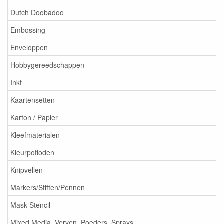
Dutch Doobadoo
Embossing
Enveloppen
Hobbygereedschappen
Inkt
Kaartensetten
Karton / Papier
Kleefmaterialen
Kleurpotloden
Knipvellen
Markers/Stiften/Pennen
Mask Stencil
Mixed Media, Verven, Poeders, Sprays