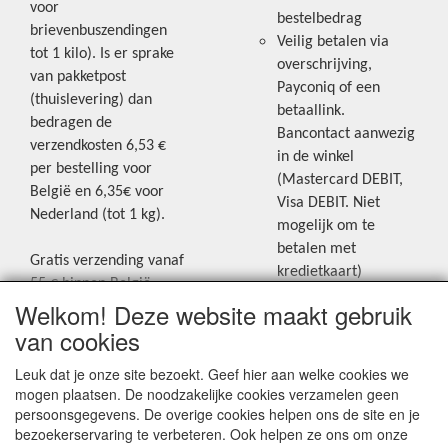
voor
bestelbedrag
brievenbuszendingen
Veilig betalen via
tot 1 kilo). Is er sprake
overschrijving,
van pakketpost
Payconiq of een
(thuislevering) dan
betaallink.
bedragen de
Bancontact aanwezig
verzendkosten 6,53 €
in de winkel
per bestelling voor
(Mastercard DEBIT,
België en 6,35€ voor
Visa DEBIT. Niet
Nederland (tot 1 kg).
mogelijk om te
betalen met
Gratis verzending vanaf
kredietkaart)
55 € binnen België.
Welkom! Deze website maakt gebruik
Gratis verzending vanaf
Blijf op de hoogte van de laatste
65 € naar Nederland.
van cookies
creatieve nieuwtjes en ideeën via
Levering andere
Leuk dat je onze site bezoekt. Geef hier aan welke cookies we
onze Facebookpagina.
landen: geen gratis
mogen plaatsen. De noodzakelijke cookies verzamelen geen
verzending, portkosten
persoonsgegevens. De overige cookies helpen ons de site en je
worden aangerekend.
bezoekerservaring te verbeteren. Ook helpen ze ons om onze