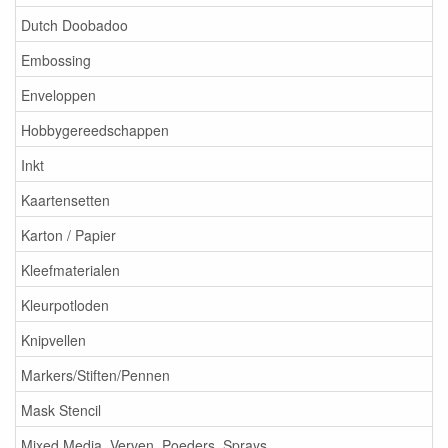
Dutch Doobadoo
Embossing
Enveloppen
Hobbygereedschappen
Inkt
Kaartensetten
Karton / Papier
Kleefmaterialen
Kleurpotloden
Knipvellen
Markers/Stiften/Pennen
Mask Stencil
Mixed Media, Verven, Poeders, Sprays