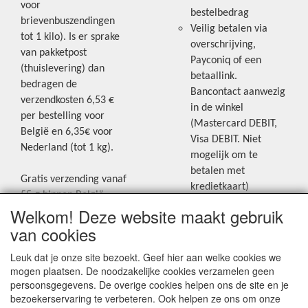
voor
bestelbedrag
brievenbuszendingen
Veilig betalen via
tot 1 kilo). Is er sprake
overschrijving,
van pakketpost
Payconiq of een
(thuislevering) dan
betaallink.
bedragen de
Bancontact aanwezig
verzendkosten 6,53 €
in de winkel
per bestelling voor
(Mastercard DEBIT,
België en 6,35€ voor
Visa DEBIT. Niet
Nederland (tot 1 kg).
mogelijk om te
betalen met
Gratis verzending vanaf
kredietkaart)
55 € binnen België.
Welkom! Deze website maakt gebruik
Gratis verzending vanaf
Blijf op de hoogte van de laatste
65 € naar Nederland.
van cookies
creatieve nieuwtjes en ideeën via
Levering andere
Leuk dat je onze site bezoekt. Geef hier aan welke cookies we
onze Facebookpagina.
landen: geen gratis
mogen plaatsen. De noodzakelijke cookies verzamelen geen
verzending, portkosten
persoonsgegevens. De overige cookies helpen ons de site en je
worden aangerekend.
bezoekerservaring te verbeteren. Ook helpen ze ons om onze