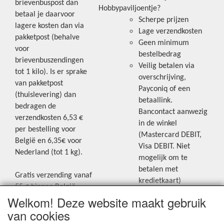
brievenbuspost dan
Hobbypaviljoentje?
betaal je daarvoor
Scherpe prijzen
lagere kosten dan via
Lage verzendkosten
pakketpost (behalve
Geen minimum
voor
bestelbedrag
brievenbuszendingen
Veilig betalen via
tot 1 kilo). Is er sprake
overschrijving,
van pakketpost
Payconiq of een
(thuislevering) dan
betaallink.
bedragen de
Bancontact aanwezig
verzendkosten 6,53 €
in de winkel
per bestelling voor
(Mastercard DEBIT,
België en 6,35€ voor
Visa DEBIT. Niet
Nederland (tot 1 kg).
mogelijk om te
betalen met
Gratis verzending vanaf
kredietkaart)
55 € binnen België.
Welkom! Deze website maakt gebruik
Gratis verzending vanaf
Blijf op de hoogte van de laatste
65 € naar Nederland.
van cookies
creatieve nieuwtjes en ideeën via
Levering andere