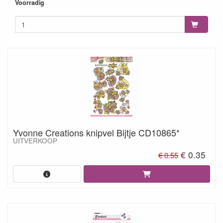
5060389331466
Voorradig
Yvonne Creations knipvel Bijtje CD10865*
UITVERKOOP
€ 0.35
€ 0.55