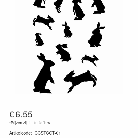
€
6.55
*Prijzen zijn inclusief btw
Artikelcode
:
CCSTCOT-01