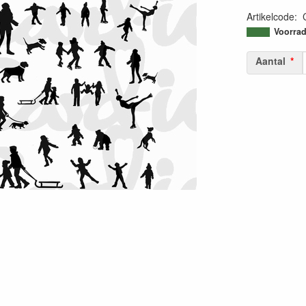
Artikelcode
:
50603893315
Voorrad
Aantal