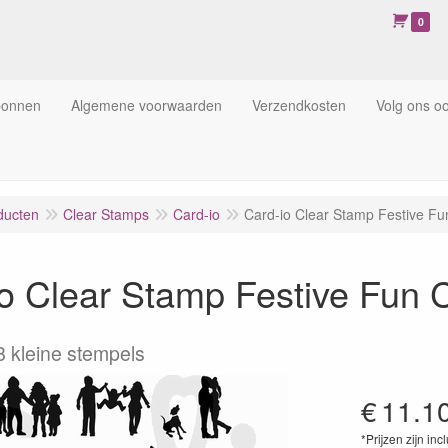
0
bonnen
Algemene voorwaarden
Verzendkosten
Volg ons o
ducten
Clear Stamps
Card-io
Card-io Clear Stamp Festive 
io Clear Stamp Festive Fu
8 kleine stempels
€
11.1
*Prijzen zijn inc