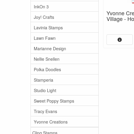
InkOn 3
Yvonne Cre
Joy! Crafts
Village - 
Lavinia Stamps
Lawn Fawn
Marianne Design
Nellie Snellen
Polka Doodles
Stamperia
Studio Light
Sweet Poppy Stamps
Tracy Evans
Yvonne Creations
Cling Stamps