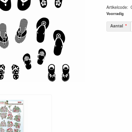
Artikelcode
:
50603893322
Voorradig
Aantal