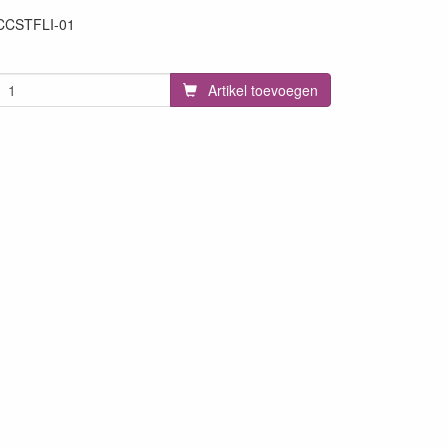
CCSTFLI-01
96
Artikel toevoegen