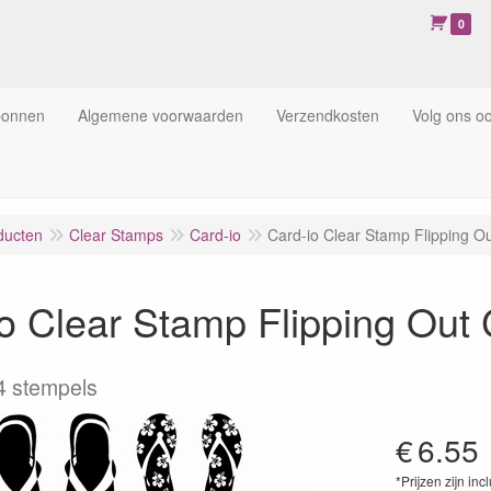
0
bonnen
Algemene voorwaarden
Verzendkosten
Volg ons o
ducten
Clear Stamps
Card-io
Card-io Clear Stamp Flipping 
io Clear Stamp Flipping Ou
4 stempels
€
6.55
*Prijzen zijn inc