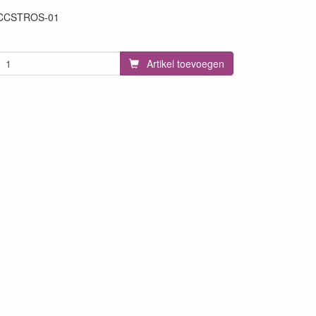
CCSTROS-01
43
Artikel toevoegen