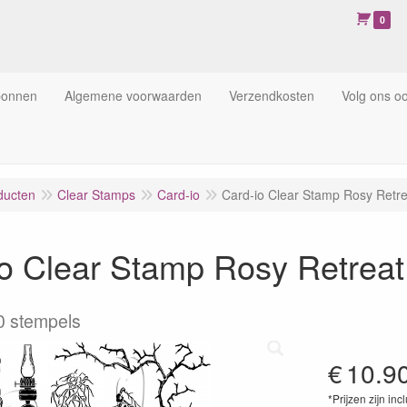
0
bonnen
Algemene voorwaarden
Verzendkosten
Volg ons o
ducten
Clear Stamps
Card-io
Card-io Clear Stamp Rosy Ret
io Clear Stamp Rosy Retre
0 stempels
€
10.9
*Prijzen zijn inc