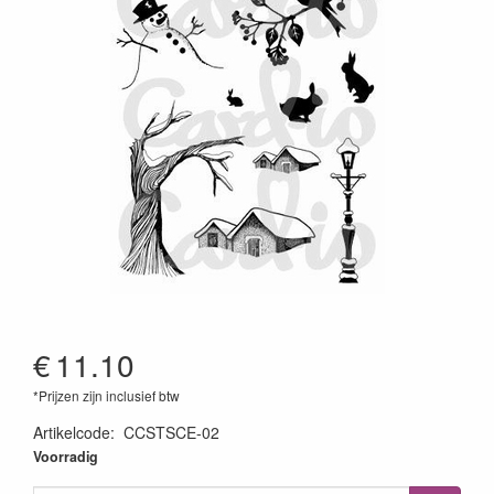
€
11.10
*Prijzen zijn inclusief btw
Artikelcode
:
CCSTSCE-02
5060389330568
Voorradig