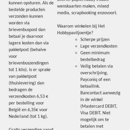
kunnen opsturen. Als de
wenskaarten maken, mixed
bestelde producten
media, scrapbooking enzovoort.
verzonden kunnen
worden via
Waarom winkelen bij Het
brievenbuspost dan
Hobbypaviljoentje?
betaal je daarvoor
Scherpe prijzen
lagere kosten dan via
Lage verzendkosten
pakketpost (behalve
Geen minimum
voor
bestelbedrag
brievenbuszendingen
Veilig betalen via
tot 1 kilo). Is er sprake
overschrijving,
van pakketpost
Payconiq of een
(thuislevering) dan
betaallink.
bedragen de
Bancontact aanwezig
verzendkosten 6,53 €
in de winkel
per bestelling voor
(Mastercard DEBIT,
België en 6,35€ voor
Visa DEBIT. Niet
Nederland (tot 1 kg).
mogelijk om te
betalen met