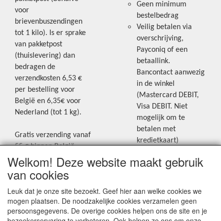
Geen minimum
voor
bestelbedrag
brievenbuszendingen
Veilig betalen via
tot 1 kilo). Is er sprake
overschrijving,
van pakketpost
Payconiq of een
(thuislevering) dan
betaallink.
bedragen de
Bancontact aanwezig
verzendkosten 6,53 €
in de winkel
per bestelling voor
(Mastercard DEBIT,
België en 6,35€ voor
Visa DEBIT. Niet
Nederland (tot 1 kg).
mogelijk om te
betalen met
Gratis verzending vanaf
kredietkaart)
55 € binnen België.
Welkom! Deze website maakt gebruik
Gratis verzending vanaf
Blijf op de hoogte van de laatste
65 € naar Nederland.
van cookies
creatieve nieuwtjes en ideeën via
Levering andere
Leuk dat je onze site bezoekt. Geef hier aan welke cookies we
onze Facebookpagina.
landen: geen gratis
mogen plaatsen. De noodzakelijke cookies verzamelen geen
verzending, portkosten
persoonsgegevens. De overige cookies helpen ons de site en je
worden aangerekend.
bezoekerservaring te verbeteren. Ook helpen ze ons om onze