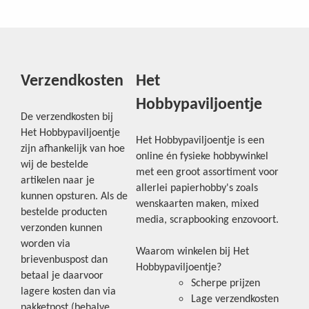
Verzendkosten
Het
Hobbypaviljoentje
De verzendkosten bij
Het Hobbypaviljoentje
Het Hobbypaviljoentje is een
zijn afhankelijk van hoe
online én fysieke hobbywinkel
wij de bestelde
met een groot assortiment voor
artikelen naar je
allerlei papierhobby's zoals
kunnen opsturen. Als de
wenskaarten maken, mixed
bestelde producten
media, scrapbooking enzovoort.
verzonden kunnen
worden via
Waarom winkelen bij Het
brievenbuspost dan
Hobbypaviljoentje?
betaal je daarvoor
Scherpe prijzen
lagere kosten dan via
Lage verzendkosten
pakketpost (behalve