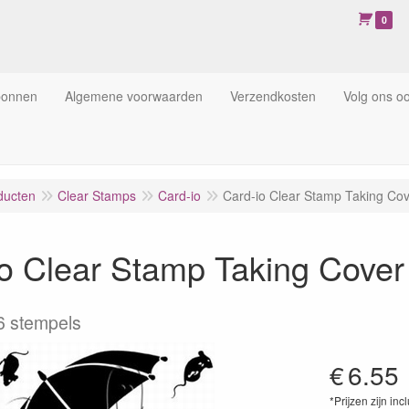
0
bonnen
Algemene voorwaarden
Verzendkosten
Volg ons o
ducten
Clear Stamps
Card-io
Card-io Clear Stamp Taking C
io Clear Stamp Taking Cov
6 stempels
€
6.55
*Prijzen zijn inc