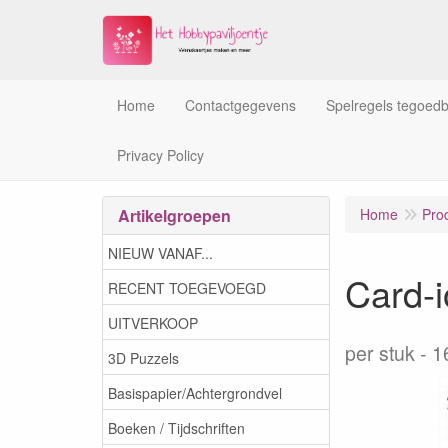
Home
Contactgegevens
Spelregels tegoed
Privacy Policy
Artikelgroepen
Home
Pro
NIEUW VANAF...
Card-
RECENT TOEGEVOEGD
UITVERKOOP
per stuk
1
3D Puzzels
Basispapier/Achtergrondvel
Boeken / Tijdschriften