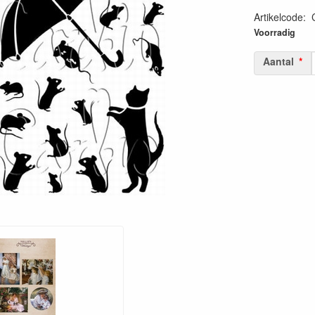
Artikelcode
:
50603893324
Voorradig
Aantal