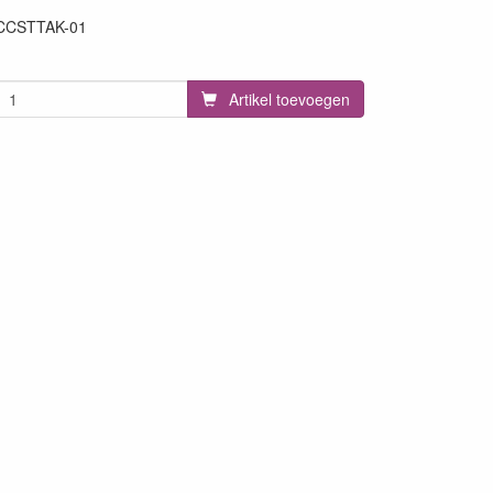
CCSTTAK-01
87
Artikel toevoegen