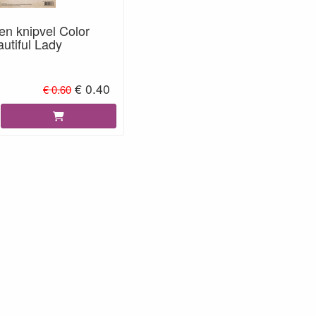
len knipvel Color
utiful Lady
€ 0.40
€ 0.60