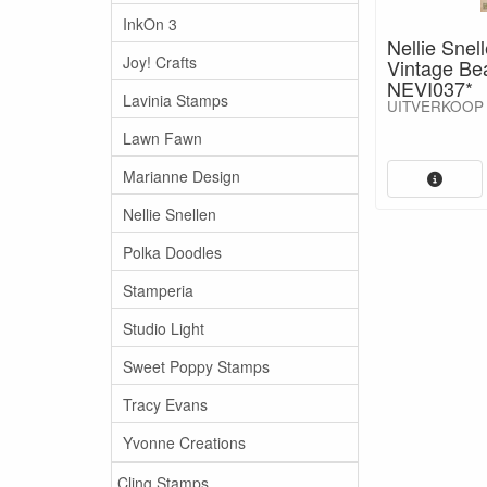
InkOn 3
Nellie Snel
Joy! Crafts
Vintage Bea
NEVI037*
Lavinia Stamps
UITVERKOOP
Lawn Fawn
Marianne Design
Nellie Snellen
Polka Doodles
Stamperia
Studio Light
Sweet Poppy Stamps
Tracy Evans
Yvonne Creations
Cling Stamps