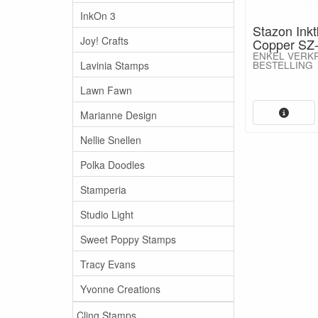
InkOn 3
Stazon Inkt
Joy! Crafts
Copper SZ
ENKEL VERK
Lavinia Stamps
BESTELLING
Lawn Fawn
Marianne Design
Nellie Snellen
Polka Doodles
Stamperia
Studio Light
Sweet Poppy Stamps
Tracy Evans
Yvonne Creations
Cling Stamps