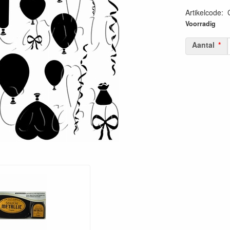
Artikelcode
:
50603893320
Voorradig
Aantal