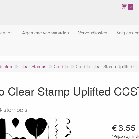
0
bonnen
Algemene voorwaarden
Verzendkosten
Volg ons o
ducten
Clear Stamps
Card-io
Card-io Clear Stamp Uplifted 
io Clear Stamp Uplifted CC
4 stempels
€
6.55
*Prijzen zijn inc