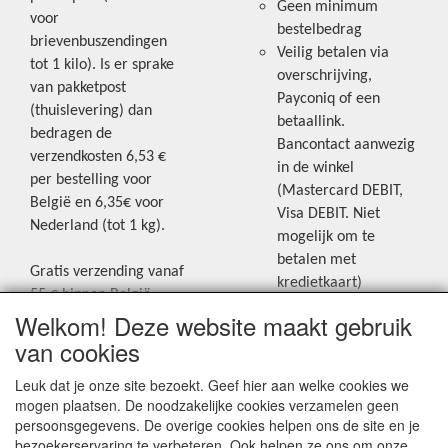
Geen minimum
voor
bestelbedrag
brievenbuszendingen
Veilig betalen via
tot 1 kilo). Is er sprake
overschrijving,
van pakketpost
Payconiq of een
(thuislevering) dan
betaallink.
bedragen de
Bancontact aanwezig
verzendkosten 6,53 €
in de winkel
per bestelling voor
(Mastercard DEBIT,
België en 6,35€ voor
Visa DEBIT. Niet
Nederland (tot 1 kg).
mogelijk om te
betalen met
Gratis verzending vanaf
kredietkaart)
55 € binnen België.
Welkom! Deze website maakt gebruik
Gratis verzending vanaf
Blijf op de hoogte van de laatste
65 € naar Nederland.
van cookies
creatieve nieuwtjes en ideeën via
Levering andere
Leuk dat je onze site bezoekt. Geef hier aan welke cookies we
onze Facebookpagina.
landen: geen gratis
mogen plaatsen. De noodzakelijke cookies verzamelen geen
verzending, portkosten
persoonsgegevens. De overige cookies helpen ons de site en je
worden aangerekend.
bezoekerservaring te verbeteren. Ook helpen ze ons om onze