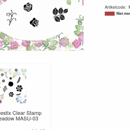
Artikelcode
:
50603893301
Niet me
jestix Clear Stamp
eadow MASU-03