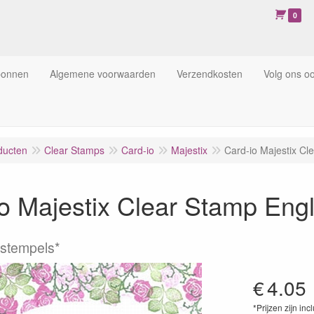
0
bonnen
Algemene voorwaarden
Verzendkosten
Volg ons o
ducten
Clear Stamps
Card-io
Majestix
Card-io Majestix C
io Majestix Clear Stamp En
 stempels*
€
4.05
*Prijzen zijn inc