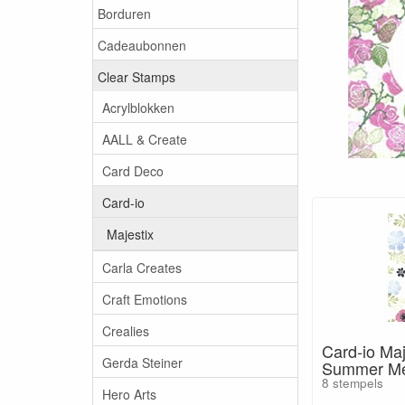
Borduren
Cadeaubonnen
Clear Stamps
Acrylblokken
AALL & Create
Card Deco
Card-io
Majestix
Carla Creates
Craft Emotions
Crealies
Card-io Ma
Gerda Steiner
Summer M
8 stempels
Hero Arts