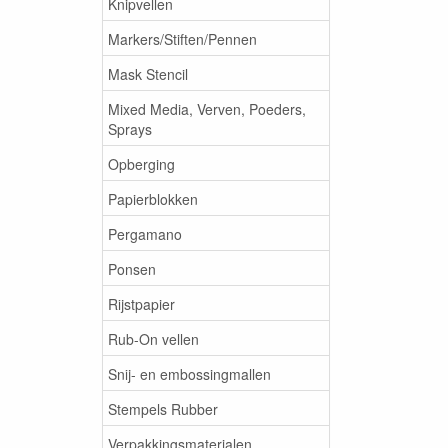
Knipvellen
Markers/Stiften/Pennen
Mask Stencil
Mixed Media, Verven, Poeders,
Sprays
Opberging
Papierblokken
Pergamano
Ponsen
Rijstpapier
Rub-On vellen
Snij- en embossingmallen
Stempels Rubber
Verpakkingsmaterialen