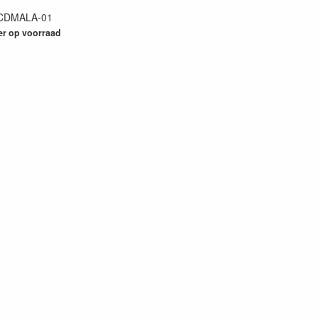
CDMALA-01
73
er op voorraad