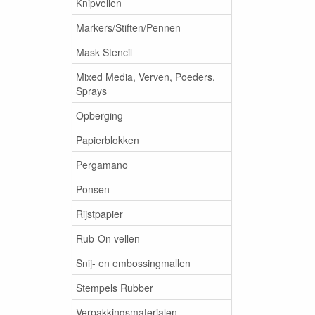
Knipvellen
Markers/Stiften/Pennen
Mask Stencil
Mixed Media, Verven, Poeders,
Sprays
Opberging
Papierblokken
Pergamano
Ponsen
Rijstpapier
Rub-On vellen
Snij- en embossingmallen
Stempels Rubber
Verpakkingsmaterialen