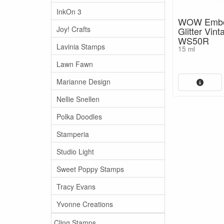
InkOn 3
WOW Embo
Joy! Crafts
Glitter Vi
WS50R
Lavinia Stamps
15 ml
Lawn Fawn
Marianne Design
Nellie Snellen
Polka Doodles
Stamperia
Studio Light
Sweet Poppy Stamps
Tracy Evans
Yvonne Creations
Cling Stamps