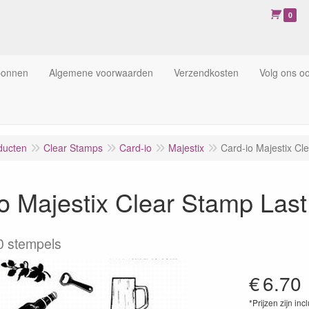
0
bonnen
Algemene voorwaarden
Verzendkosten
Volg ons o
ducten
Clear Stamps
Card-io
Majestix
Card-io Majestix C
io Majestix Clear Stamp La
0 stempels
€
6.70
*Prijzen zijn inc