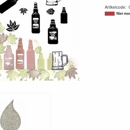
Artikelcode
:
50603893314
Niet me