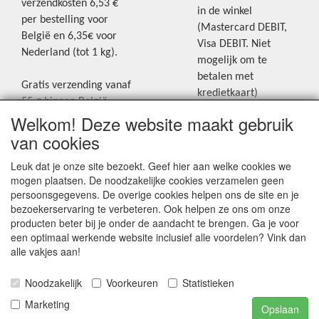
verzendkosten 6,53 €
in de winkel
per bestelling voor
(Mastercard DEBIT,
België en 6,35€ voor
Visa DEBIT. Niet
Nederland (tot 1 kg).
mogelijk om te
betalen met
Gratis verzending vanaf
kredietkaart)
55 € binnen België.
Welkom! Deze website maakt gebruik
Gratis verzending vanaf
Blijf op de hoogte van de laatste
65 € naar Nederland.
van cookies
creatieve nieuwtjes en ideeën via
Levering andere
Leuk dat je onze site bezoekt. Geef hier aan welke cookies we
onze Facebookpagina.
landen: geen gratis
mogen plaatsen. De noodzakelijke cookies verzamelen geen
verzending, portkosten
persoonsgegevens. De overige cookies helpen ons de site en je
worden aangerekend.
bezoekerservaring te verbeteren. Ook helpen ze ons om onze
producten beter bij je onder de aandacht te brengen. Ga je voor
Zie voor een overzicht
een optimaal werkende website inclusief alle voordelen? Vink dan
van alle verzendkosten
alle vakjes aan!
onder het tabje
Noodzakelijk
Voorkeuren
Statistieken
"Verzendkosten" op de
homepagina.
Marketing
Opslaan