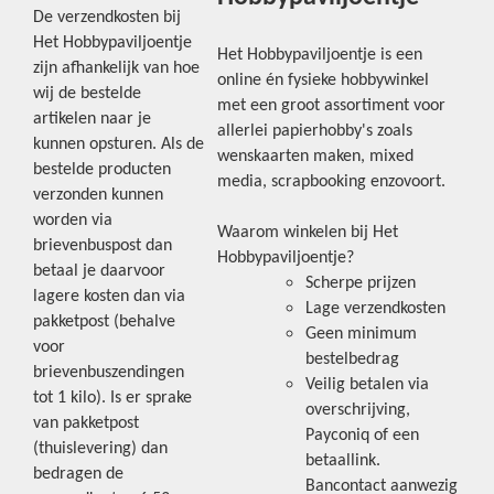
De verzendkosten bij
Het Hobbypaviljoentje
Het Hobbypaviljoentje is een
zijn afhankelijk van hoe
online én fysieke hobbywinkel
wij de bestelde
met een groot assortiment voor
artikelen naar je
allerlei papierhobby's zoals
kunnen opsturen. Als de
wenskaarten maken, mixed
bestelde producten
media, scrapbooking enzovoort.
verzonden kunnen
worden via
Waarom winkelen bij Het
brievenbuspost dan
Hobbypaviljoentje?
betaal je daarvoor
Scherpe prijzen
lagere kosten dan via
Lage verzendkosten
pakketpost (behalve
Geen minimum
voor
bestelbedrag
brievenbuszendingen
Veilig betalen via
tot 1 kilo). Is er sprake
overschrijving,
van pakketpost
Payconiq of een
(thuislevering) dan
betaallink.
bedragen de
Bancontact aanwezig