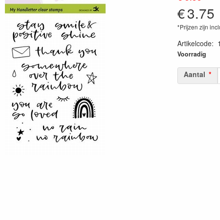
€
3.75
*Prijzen zijn inc
Artikelcode
:
87187360482
Voorradig
Aantal