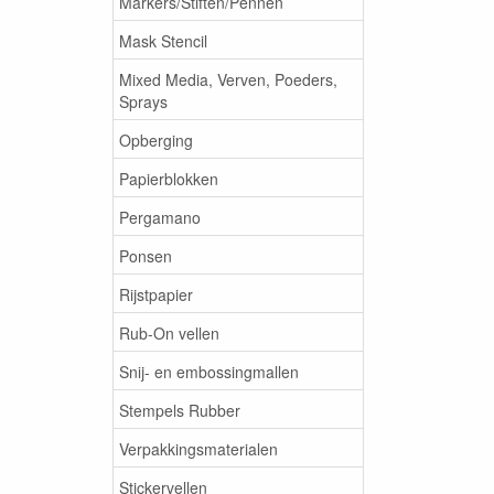
Markers/Stiften/Pennen
Mask Stencil
Mixed Media, Verven, Poeders,
Sprays
Opberging
Papierblokken
Pergamano
Ponsen
Rijstpapier
Rub-On vellen
Snij- en embossingmallen
Stempels Rubber
Verpakkingsmaterialen
Stickervellen