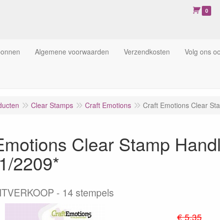
0
bonnen
Algemene voorwaarden
Verzendkosten
Volg ons o
ducten
Clear Stamps
Craft Emotions
Craft Emotions Clear St
Emotions Clear Stamp Handl
1/2209*
ITVERKOOP - 14 stempels
€ 5.35