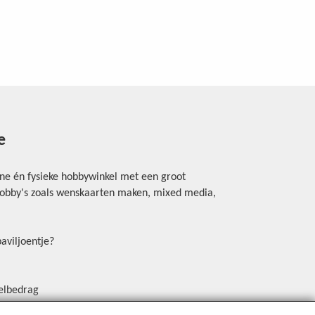
e
ine én fysieke hobbywinkel met een groot
rhobby's zoals wenskaarten maken, mixed media,
aviljoentje?
elbedrag
erschrijving, Payconiq of een betaallink.