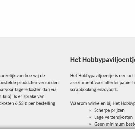
Het Hobbypaviljoentj
ankelijk van hoe wij de
Het Hobbypaviljoentje is een onl
e bestelde producten verzonden
assortiment voor allerlei papie
arvoor lagere kosten dan via
scrapbooking enzovoort.
kilo). Is er sprake van
kosten 6,53 € per bestelling
Waarom winkelen bij Het Hobbyp
Scherpe prijzen
Lage verzendkosten
Geen minimum best
Veilig betalen via ov