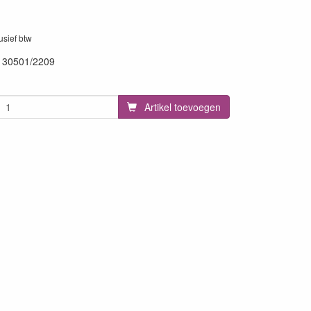
lusief btw
130501/2209
59
Artikel toevoegen