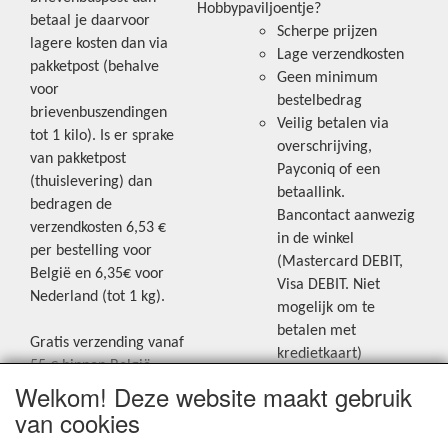
Hobbypaviljoentje?
betaal je daarvoor
Scherpe prijzen
lagere kosten dan via
Lage verzendkosten
pakketpost (behalve
Geen minimum
voor
bestelbedrag
brievenbuszendingen
Veilig betalen via
tot 1 kilo). Is er sprake
overschrijving,
van pakketpost
Payconiq of een
(thuislevering) dan
betaallink.
bedragen de
Bancontact aanwezig
verzendkosten 6,53 €
in de winkel
per bestelling voor
(Mastercard DEBIT,
België en 6,35€ voor
Visa DEBIT. Niet
Nederland (tot 1 kg).
mogelijk om te
betalen met
Gratis verzending vanaf
kredietkaart)
55 € binnen België.
Welkom! Deze website maakt gebruik
Gratis verzending vanaf
Blijf op de hoogte van de laatste
65 € naar Nederland.
van cookies
creatieve nieuwtjes en ideeën via
Levering andere