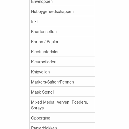
Enveloppen
Hobbygereedschappen
Inkt
Kaartensetten
Karton / Papier
Kleefmaterialen
Kleurpotloden
Knipvellen
Markers/Stiften/Pennen
Mask Stencil
Mixed Media, Verven, Poeders,
Sprays
Opberging
Papierblokken