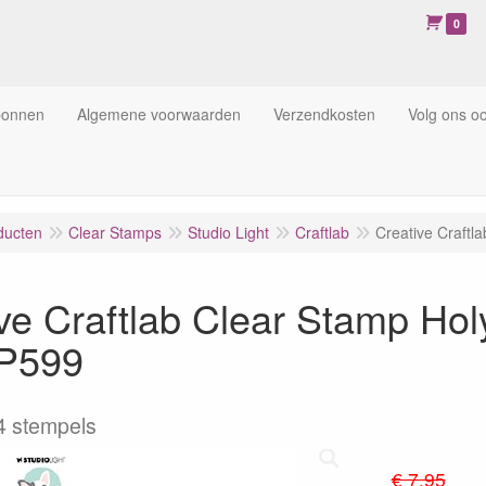
0
bonnen
Algemene voorwaarden
Verzendkosten
Volg ons o
ducten
Clear Stamps
Studio Light
Craftlab
Creative Craft
ive Craftlab Clear Stamp H
P599
4 stempels
€ 7.95