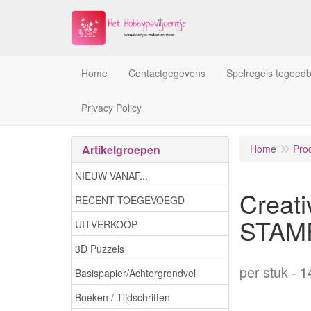
Home
Contactgegevens
Spelregels tegoed
Privacy Policy
Artikelgroepen
Home
Pro
NIEUW VANAF...
Creat
RECENT TOEGEVOEGD
STAM
UITVERKOOP
3D Puzzels
per stuk
1
Basispapier/Achtergrondvel
Boeken / Tijdschriften