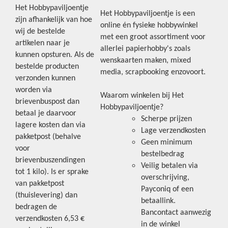
Het Hobbypaviljoentje
Het Hobbypaviljoentje is een
zijn afhankelijk van hoe
online én fysieke hobbywinkel
wij de bestelde
met een groot assortiment voor
artikelen naar je
allerlei papierhobby's zoals
kunnen opsturen. Als de
wenskaarten maken, mixed
bestelde producten
media, scrapbooking enzovoort.
verzonden kunnen
worden via
Waarom winkelen bij Het
brievenbuspost dan
Hobbypaviljoentje?
betaal je daarvoor
Scherpe prijzen
lagere kosten dan via
Lage verzendkosten
pakketpost (behalve
Geen minimum
voor
bestelbedrag
brievenbuszendingen
Veilig betalen via
tot 1 kilo). Is er sprake
overschrijving,
van pakketpost
Payconiq of een
(thuislevering) dan
betaallink.
bedragen de
Bancontact aanwezig
verzendkosten 6,53 €
in de winkel