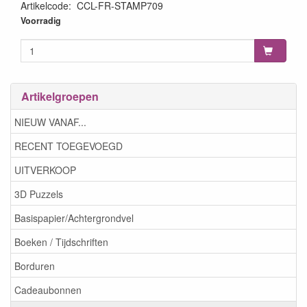
Artikelcode
:
CCL-FR-STAMP709
8713943153314
Voorradig
Artikelgroepen
NIEUW VANAF...
RECENT TOEGEVOEGD
UITVERKOOP
3D Puzzels
Basispapier/Achtergrondvel
Boeken / Tijdschriften
Borduren
Cadeaubonnen