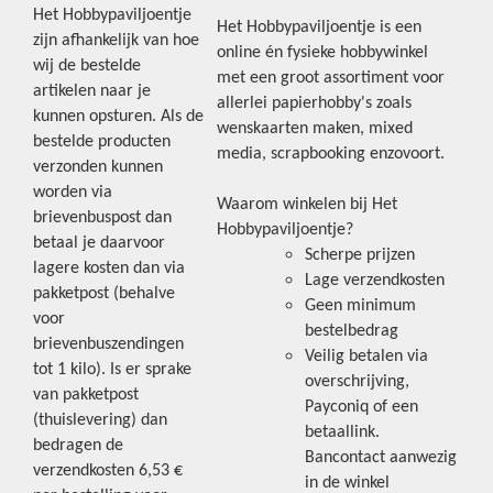
Het Hobbypaviljoentje
Het Hobbypaviljoentje is een
zijn afhankelijk van hoe
online én fysieke hobbywinkel
wij de bestelde
met een groot assortiment voor
artikelen naar je
allerlei papierhobby's zoals
kunnen opsturen. Als de
wenskaarten maken, mixed
bestelde producten
media, scrapbooking enzovoort.
verzonden kunnen
worden via
Waarom winkelen bij Het
brievenbuspost dan
Hobbypaviljoentje?
betaal je daarvoor
Scherpe prijzen
lagere kosten dan via
Lage verzendkosten
pakketpost (behalve
Geen minimum
voor
bestelbedrag
brievenbuszendingen
Veilig betalen via
tot 1 kilo). Is er sprake
overschrijving,
van pakketpost
Payconiq of een
(thuislevering) dan
betaallink.
bedragen de
Bancontact aanwezig
verzendkosten 6,53 €
in de winkel