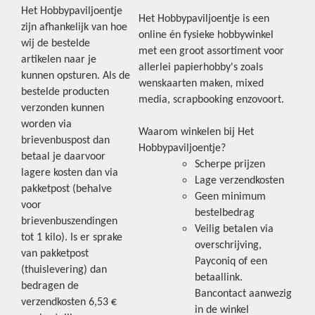
Het Hobbypaviljoentje
Het Hobbypaviljoentje is een
zijn afhankelijk van hoe
online én fysieke hobbywinkel
wij de bestelde
met een groot assortiment voor
artikelen naar je
allerlei papierhobby's zoals
kunnen opsturen. Als de
wenskaarten maken, mixed
bestelde producten
media, scrapbooking enzovoort.
verzonden kunnen
worden via
Waarom winkelen bij Het
brievenbuspost dan
Hobbypaviljoentje?
betaal je daarvoor
Scherpe prijzen
lagere kosten dan via
Lage verzendkosten
pakketpost (behalve
Geen minimum
voor
bestelbedrag
brievenbuszendingen
Veilig betalen via
tot 1 kilo). Is er sprake
overschrijving,
van pakketpost
Payconiq of een
(thuislevering) dan
betaallink.
bedragen de
Bancontact aanwezig
verzendkosten 6,53 €
in de winkel