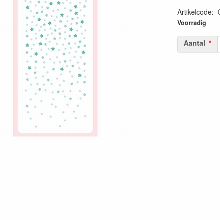
Artikelcode
:
87139431364
Voorradig
Aantal