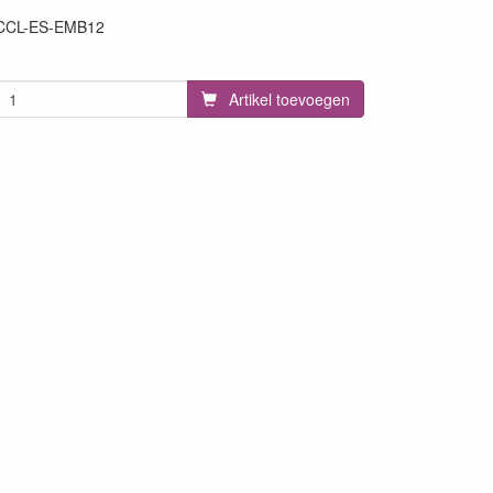
CCL-ES-EMB12
78
Artikel toevoegen