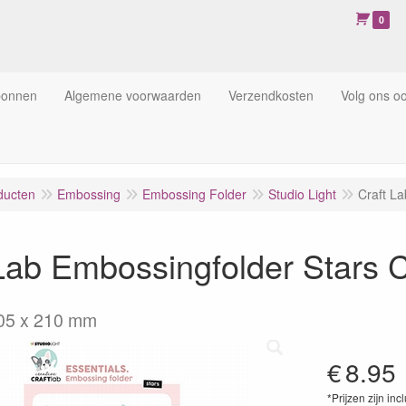
0
bonnen
Algemene voorwaarden
Verzendkosten
Volg ons o
ducten
Embossing
Embossing Folder
Studio Light
Craft L
 Lab Embossingfolder Star
05 x 210 mm
€
8.95
*Prijzen zijn inc