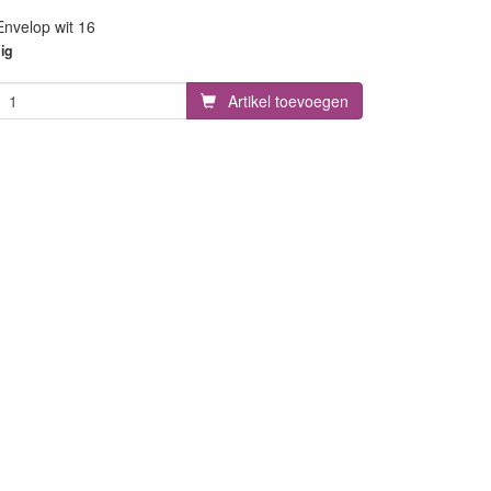
Envelop wit 16
ig
Artikel toevoegen