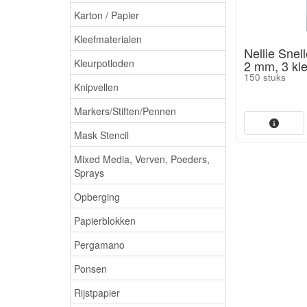
Karton / Papier
Kleefmaterialen
Nellie Snel
Kleurpotloden
2 mm, 3 kl
150 stuks
Knipvellen
Markers/Stiften/Pennen
Mask Stencil
Mixed Media, Verven, Poeders,
Sprays
Opberging
Papierblokken
Pergamano
Ponsen
Rijstpapier