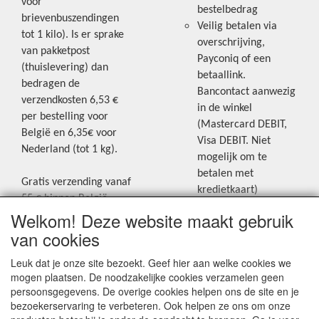
voor
bestelbedrag
brievenbuszendingen
Veilig betalen via
tot 1 kilo). Is er sprake
overschrijving,
van pakketpost
Payconiq of een
(thuislevering) dan
betaallink.
bedragen de
Bancontact aanwezig
verzendkosten 6,53 €
in de winkel
per bestelling voor
(Mastercard DEBIT,
België en 6,35€ voor
Visa DEBIT. Niet
Nederland (tot 1 kg).
mogelijk om te
betalen met
Gratis verzending vanaf
kredietkaart)
55 € binnen België.
Welkom! Deze website maakt gebruik
Gratis verzending vanaf
Blijf op de hoogte van de laatste
65 € naar Nederland.
van cookies
creatieve nieuwtjes en ideeën via
Levering andere
Leuk dat je onze site bezoekt. Geef hier aan welke cookies we
onze Facebookpagina.
landen: geen gratis
mogen plaatsen. De noodzakelijke cookies verzamelen geen
verzending, portkosten
persoonsgegevens. De overige cookies helpen ons de site en je
worden aangerekend.
bezoekerservaring te verbeteren. Ook helpen ze ons om onze