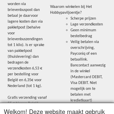
worden via
Waarom winkelen bij Het
brievenbuspost dan
Hobbypaviljoentje?
betaal je daarvoor
Scherpe prijzen
lagere kosten dan via
Lage verzendkosten
pakketpost (behalve
Geen minimum
voor
bestelbedrag
brievenbuszendingen
Veilig betalen via
tot 1 kilo). Is er sprake
overschrijving,
van pakketpost
Payconiq of een
(thuislevering) dan
betaallink.
bedragen de
Bancontact aanwezig
verzendkosten 6,53 €
in de winkel
per bestelling voor
(Mastercard DEBIT,
België en 6,35€ voor
Visa DEBIT. Niet
Nederland (tot 1 kg).
mogelijk om te
betalen met
Gratis verzending vanaf
kredietkaart)
55 € binnen België.
Welkom! Deze website maakt gebruik
Gratis verzending vanaf