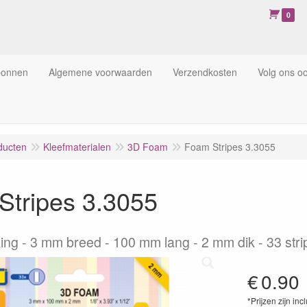
0
bonnen
Algemene voorwaarden
Verzendkosten
Volg ons o
ducten
Kleefmaterialen
3D Foam
Foam Stripes 3.3055
Stripes 3.3055
ing
3 mm breed - 100 mm lang - 2 mm dik - 33 stri
€
0.90
*Prijzen zijn inc