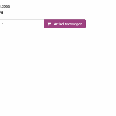
3.3055
58
ig
Artikel toevoegen