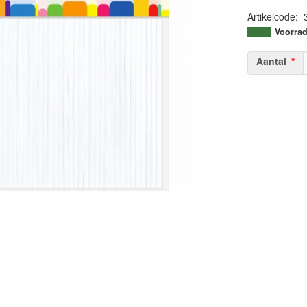
Artikelcode
:
87161336299
Voorrad
Aantal