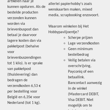
artikelen naar je
allerlei papierhobby's zoals
kunnen opsturen. Als de
wenskaarten maken, mixed
bestelde producten
media, scrapbooking enzovoort.
verzonden kunnen
worden via
Waarom winkelen bij Het
brievenbuspost dan
Hobbypaviljoentje?
betaal je daarvoor
Scherpe prijzen
lagere kosten dan via
Lage verzendkosten
pakketpost (behalve
Geen minimum
voor
bestelbedrag
brievenbuszendingen
Veilig betalen via
tot 1 kilo). Is er sprake
overschrijving,
van pakketpost
Payconiq of een
(thuislevering) dan
betaallink.
bedragen de
Bancontact aanwezig
verzendkosten 6,53 €
in de winkel
per bestelling voor
(Mastercard DEBIT,
België en 6,35€ voor
Visa DEBIT. Niet
Nederland (tot 1 kg).
mogelijk om te