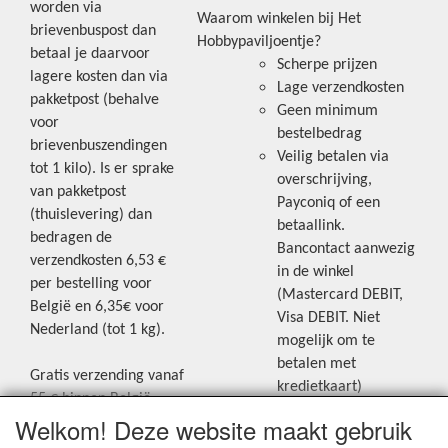
worden via
Waarom winkelen bij Het
brievenbuspost dan
Hobbypaviljoentje?
betaal je daarvoor
Scherpe prijzen
lagere kosten dan via
Lage verzendkosten
pakketpost (behalve
Geen minimum
voor
bestelbedrag
brievenbuszendingen
Veilig betalen via
tot 1 kilo). Is er sprake
overschrijving,
van pakketpost
Payconiq of een
(thuislevering) dan
betaallink.
bedragen de
Bancontact aanwezig
verzendkosten 6,53 €
in de winkel
per bestelling voor
(Mastercard DEBIT,
België en 6,35€ voor
Visa DEBIT. Niet
Nederland (tot 1 kg).
mogelijk om te
betalen met
Gratis verzending vanaf
kredietkaart)
55 € binnen België.
Welkom! Deze website maakt gebruik
Gratis verzending vanaf
Blijf op de hoogte van de laatste
65 € naar Nederland.