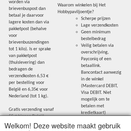
worden via
Waarom winkelen bij Het
brievenbuspost dan
Hobbypaviljoentje?
betaal je daarvoor
Scherpe prijzen
lagere kosten dan via
Lage verzendkosten
pakketpost (behalve
Geen minimum
voor
bestelbedrag
brievenbuszendingen
Veilig betalen via
tot 1 kilo). Is er sprake
overschrijving,
van pakketpost
Payconiq of een
(thuislevering) dan
betaallink.
bedragen de
Bancontact aanwezig
verzendkosten 6,53 €
in de winkel
per bestelling voor
(Mastercard DEBIT,
België en 6,35€ voor
Visa DEBIT. Niet
Nederland (tot 1 kg).
mogelijk om te
betalen met
Gratis verzending vanaf
kredietkaart)
55 € binnen België.
Welkom! Deze website maakt gebruik
Gratis verzending vanaf
Blijf op de hoogte van de laatste
65 € naar Nederland.