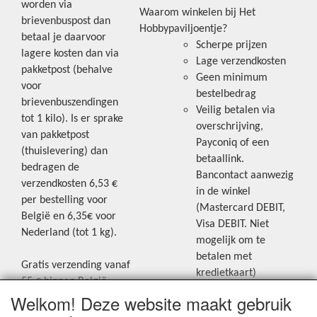
worden via
Waarom winkelen bij Het
brievenbuspost dan
Hobbypaviljoentje?
betaal je daarvoor
Scherpe prijzen
lagere kosten dan via
Lage verzendkosten
pakketpost (behalve
Geen minimum
voor
bestelbedrag
brievenbuszendingen
Veilig betalen via
tot 1 kilo). Is er sprake
overschrijving,
van pakketpost
Payconiq of een
(thuislevering) dan
betaallink.
bedragen de
Bancontact aanwezig
verzendkosten 6,53 €
in de winkel
per bestelling voor
(Mastercard DEBIT,
België en 6,35€ voor
Visa DEBIT. Niet
Nederland (tot 1 kg).
mogelijk om te
betalen met
Gratis verzending vanaf
kredietkaart)
55 € binnen België.
Welkom! Deze website maakt gebruik
Gratis verzending vanaf
Blijf op de hoogte van de laatste
65 € naar Nederland.