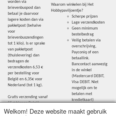
worden via
Waarom winkelen bij Het
brievenbuspost dan
Hobbypaviljoentje?
betaal je daarvoor
Scherpe prijzen
lagere kosten dan via
Lage verzendkosten
pakketpost (behalve
Geen minimum
voor
bestelbedrag
brievenbuszendingen
Veilig betalen via
tot 1 kilo). Is er sprake
overschrijving,
van pakketpost
Payconiq of een
(thuislevering) dan
betaallink.
bedragen de
Bancontact aanwezig
verzendkosten 6,53 €
in de winkel
per bestelling voor
(Mastercard DEBIT,
België en 6,35€ voor
Visa DEBIT. Niet
Nederland (tot 1 kg).
mogelijk om te
betalen met
Gratis verzending vanaf
kredietkaart)
55 € binnen België.
Welkom! Deze website maakt gebruik
Gratis verzending vanaf
Blijf op de hoogte van de laatste
65 € naar Nederland.