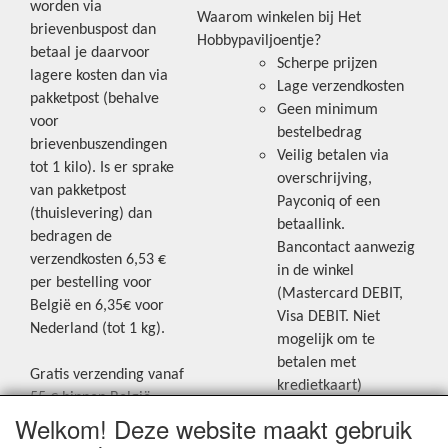
worden via
Waarom winkelen bij Het
brievenbuspost dan
Hobbypaviljoentje?
betaal je daarvoor
Scherpe prijzen
lagere kosten dan via
Lage verzendkosten
pakketpost (behalve
Geen minimum
voor
bestelbedrag
brievenbuszendingen
Veilig betalen via
tot 1 kilo). Is er sprake
overschrijving,
van pakketpost
Payconiq of een
(thuislevering) dan
betaallink.
bedragen de
Bancontact aanwezig
verzendkosten 6,53 €
in de winkel
per bestelling voor
(Mastercard DEBIT,
België en 6,35€ voor
Visa DEBIT. Niet
Nederland (tot 1 kg).
mogelijk om te
betalen met
Gratis verzending vanaf
kredietkaart)
55 € binnen België.
Welkom! Deze website maakt gebruik
Gratis verzending vanaf
Blijf op de hoogte van de laatste
65 € naar Nederland.