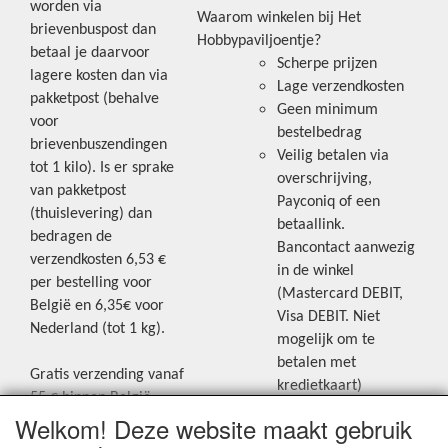
worden via
Waarom winkelen bij Het
brievenbuspost dan
Hobbypaviljoentje?
betaal je daarvoor
Scherpe prijzen
lagere kosten dan via
Lage verzendkosten
pakketpost (behalve
Geen minimum
voor
bestelbedrag
brievenbuszendingen
Veilig betalen via
tot 1 kilo). Is er sprake
overschrijving,
van pakketpost
Payconiq of een
(thuislevering) dan
betaallink.
bedragen de
Bancontact aanwezig
verzendkosten 6,53 €
in de winkel
per bestelling voor
(Mastercard DEBIT,
België en 6,35€ voor
Visa DEBIT. Niet
Nederland (tot 1 kg).
mogelijk om te
betalen met
Gratis verzending vanaf
kredietkaart)
55 € binnen België.
Welkom! Deze website maakt gebruik
Gratis verzending vanaf
Blijf op de hoogte van de laatste
65 € naar Nederland.