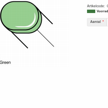
Artikelcode
:
45113380031
Voorrad
Aantal