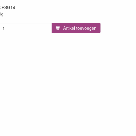
CPSG14
21
ig
Artikel toevoegen