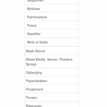
Gelpennen
Molotow
Paintmarkers
Posca
Staedtler
Wink of Stella
Mask Stencil
Mixed Media, Verven, Poeders,
Sprays
Opberging
Papierblokken
Pergamano
Ponsen
Rijstpapier