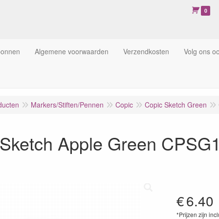
0
bonnen
Algemene voorwaarden
Verzendkosten
Volg ons o
ducten
Markers/Stiften/Pennen
Copic
Copic Sketch Green
 Sketch Apple Green CPSG
€
6.40
*Prijzen zijn inc