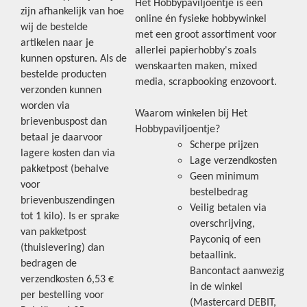
Het Hobbypaviljoentje is een
zijn afhankelijk van hoe
online én fysieke hobbywinkel
wij de bestelde
met een groot assortiment voor
artikelen naar je
allerlei papierhobby's zoals
kunnen opsturen. Als de
wenskaarten maken, mixed
bestelde producten
media, scrapbooking enzovoort.
verzonden kunnen
worden via
Waarom winkelen bij Het
brievenbuspost dan
Hobbypaviljoentje?
betaal je daarvoor
Scherpe prijzen
lagere kosten dan via
Lage verzendkosten
pakketpost (behalve
Geen minimum
voor
bestelbedrag
brievenbuszendingen
Veilig betalen via
tot 1 kilo). Is er sprake
overschrijving,
van pakketpost
Payconiq of een
(thuislevering) dan
betaallink.
bedragen de
Bancontact aanwezig
verzendkosten 6,53 €
in de winkel
per bestelling voor
(Mastercard DEBIT,