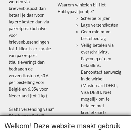
worden via
Waarom winkelen bij Het
brievenbuspost dan
Hobbypaviljoentje?
betaal je daarvoor
Scherpe prijzen
lagere kosten dan via
Lage verzendkosten
pakketpost (behalve
Geen minimum
voor
bestelbedrag
brievenbuszendingen
Veilig betalen via
tot 1 kilo). Is er sprake
overschrijving,
van pakketpost
Payconiq of een
(thuislevering) dan
betaallink.
bedragen de
Bancontact aanwezig
verzendkosten 6,53 €
in de winkel
per bestelling voor
(Mastercard DEBIT,
België en 6,35€ voor
Visa DEBIT. Niet
Nederland (tot 1 kg).
mogelijk om te
betalen met
Gratis verzending vanaf
kredietkaart)
55 € binnen België.
Welkom! Deze website maakt gebruik
Gratis verzending vanaf
Blijf op de hoogte van de laatste
65 € naar Nederland.