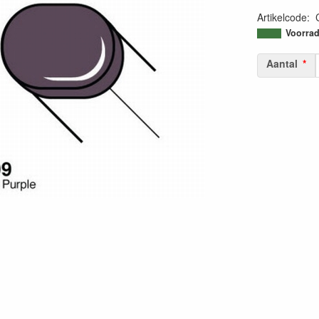
Artikelcode
:
45113380191
Voorrad
Aantal