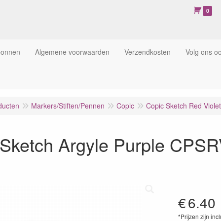
0
bonnen
Algemene voorwaarden
Verzendkosten
Volg ons o
ducten
Markers/Stiften/Pennen
Copic
Copic Sketch Red Violet
 Sketch Argyle Purple CPS
€
6.40
*Prijzen zijn inc