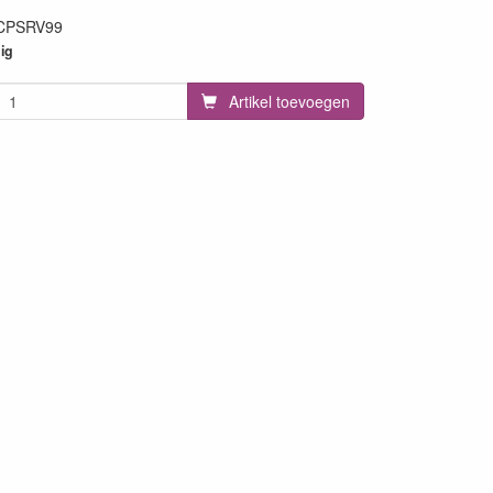
CPSRV99
84
ig
Artikel toevoegen