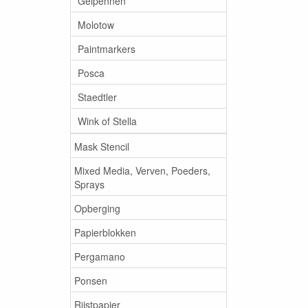
Gelpennen
Molotow
Paintmarkers
Posca
Staedtler
Wink of Stella
Mask Stencil
Mixed Media, Verven, Poeders,
Sprays
Opberging
Papierblokken
Pergamano
Ponsen
Rijstpapier