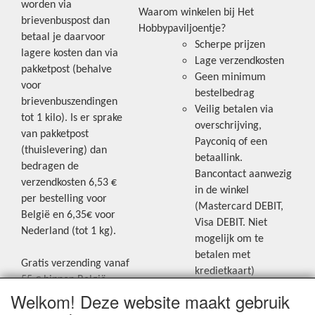
worden via
Waarom winkelen bij Het
brievenbuspost dan
Hobbypaviljoentje?
betaal je daarvoor
Scherpe prijzen
lagere kosten dan via
Lage verzendkosten
pakketpost (behalve
Geen minimum
voor
bestelbedrag
brievenbuszendingen
Veilig betalen via
tot 1 kilo). Is er sprake
overschrijving,
van pakketpost
Payconiq of een
(thuislevering) dan
betaallink.
bedragen de
Bancontact aanwezig
verzendkosten 6,53 €
in de winkel
per bestelling voor
(Mastercard DEBIT,
België en 6,35€ voor
Visa DEBIT. Niet
Nederland (tot 1 kg).
mogelijk om te
betalen met
Gratis verzending vanaf
kredietkaart)
55 € binnen België.
Welkom! Deze website maakt gebruik
Gratis verzending vanaf
Blijf op de hoogte van de laatste
65 € naar Nederland.