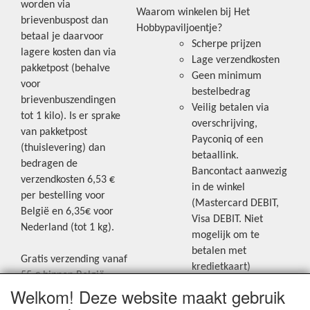
worden via
Waarom winkelen bij Het
brievenbuspost dan
Hobbypaviljoentje?
betaal je daarvoor
Scherpe prijzen
lagere kosten dan via
Lage verzendkosten
pakketpost (behalve
Geen minimum
voor
bestelbedrag
brievenbuszendingen
Veilig betalen via
tot 1 kilo). Is er sprake
overschrijving,
van pakketpost
Payconiq of een
(thuislevering) dan
betaallink.
bedragen de
Bancontact aanwezig
verzendkosten 6,53 €
in de winkel
per bestelling voor
(Mastercard DEBIT,
België en 6,35€ voor
Visa DEBIT. Niet
Nederland (tot 1 kg).
mogelijk om te
betalen met
Gratis verzending vanaf
kredietkaart)
55 € binnen België.
Welkom! Deze website maakt gebruik
Gratis verzending vanaf
Blijf op de hoogte van de laatste
65 € naar Nederland.