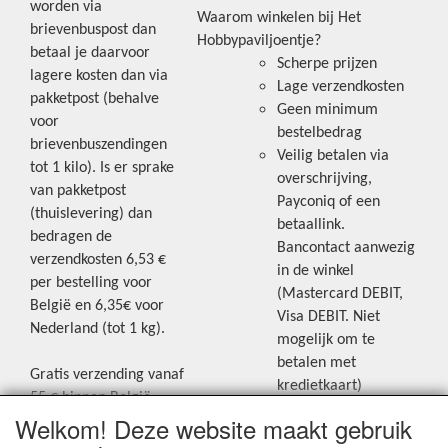
worden via
Waarom winkelen bij Het
brievenbuspost dan
Hobbypaviljoentje?
betaal je daarvoor
Scherpe prijzen
lagere kosten dan via
Lage verzendkosten
pakketpost (behalve
Geen minimum
voor
bestelbedrag
brievenbuszendingen
Veilig betalen via
tot 1 kilo). Is er sprake
overschrijving,
van pakketpost
Payconiq of een
(thuislevering) dan
betaallink.
bedragen de
Bancontact aanwezig
verzendkosten 6,53 €
in de winkel
per bestelling voor
(Mastercard DEBIT,
België en 6,35€ voor
Visa DEBIT. Niet
Nederland (tot 1 kg).
mogelijk om te
betalen met
Gratis verzending vanaf
kredietkaart)
55 € binnen België.
Welkom! Deze website maakt gebruik
Gratis verzending vanaf
Blijf op de hoogte van de laatste
65 € naar Nederland.