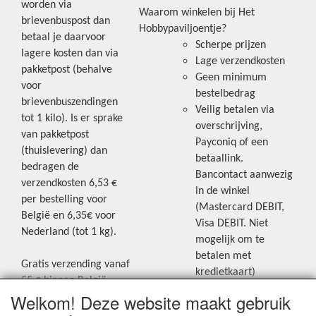
worden via
Waarom winkelen bij Het
brievenbuspost dan
Hobbypaviljoentje?
betaal je daarvoor
Scherpe prijzen
lagere kosten dan via
Lage verzendkosten
pakketpost (behalve
Geen minimum
voor
bestelbedrag
brievenbuszendingen
Veilig betalen via
tot 1 kilo). Is er sprake
overschrijving,
van pakketpost
Payconiq of een
(thuislevering) dan
betaallink.
bedragen de
Bancontact aanwezig
verzendkosten 6,53 €
in de winkel
per bestelling voor
(Mastercard DEBIT,
België en 6,35€ voor
Visa DEBIT. Niet
Nederland (tot 1 kg).
mogelijk om te
betalen met
Gratis verzending vanaf
kredietkaart)
55 € binnen België.
Welkom! Deze website maakt gebruik
Gratis verzending vanaf
Blijf op de hoogte van de laatste
65 € naar Nederland.