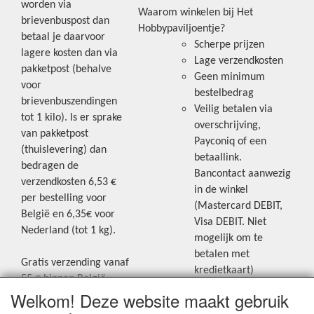
worden via
Waarom winkelen bij Het
brievenbuspost dan
Hobbypaviljoentje?
betaal je daarvoor
Scherpe prijzen
lagere kosten dan via
Lage verzendkosten
pakketpost (behalve
Geen minimum
voor
bestelbedrag
brievenbuszendingen
Veilig betalen via
tot 1 kilo). Is er sprake
overschrijving,
van pakketpost
Payconiq of een
(thuislevering) dan
betaallink.
bedragen de
Bancontact aanwezig
verzendkosten 6,53 €
in de winkel
per bestelling voor
(Mastercard DEBIT,
België en 6,35€ voor
Visa DEBIT. Niet
Nederland (tot 1 kg).
mogelijk om te
betalen met
Gratis verzending vanaf
kredietkaart)
55 € binnen België.
Welkom! Deze website maakt gebruik
Gratis verzending vanaf
Blijf op de hoogte van de laatste
65 € naar Nederland.