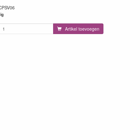
CPSV06
98
ig
Artikel toevoegen