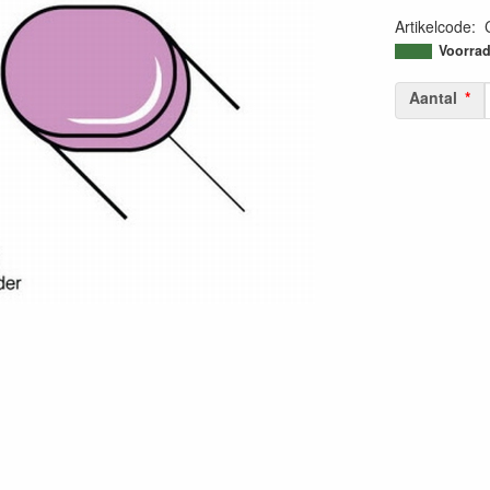
Artikelcode
:
45113380033
Voorrad
Aantal