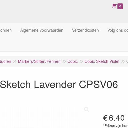
0
bonnen
Algemene voorwaarden
Verzendkosten
Volg ons o
ducten
Markers/Stiften/Pennen
Copic
Copic Sketch Violet
 Sketch Lavender CPSV06
€
6.40
*Prijzen zijn inc