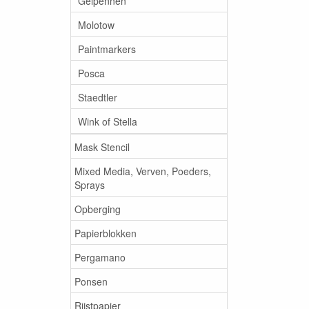
Gelpennen
Molotow
Paintmarkers
Posca
Staedtler
Wink of Stella
Mask Stencil
Mixed Media, Verven, Poeders,
Sprays
Opberging
Papierblokken
Pergamano
Ponsen
Rijstpapier